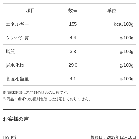
項目
数値
単位
エネルギー
155
kcal/100g
タンパク質
4.4
g/100g
脂質
3.3
g/100g
炭水化物
29.0
g/100g
食塩相当量
4.1
g/100g
※ 賞味期限は未開封の場合の日数です。
※商品１点ずつの個別包装には対応しておりません。
お客様の声
HWH様
投稿日：
2019年12月18日