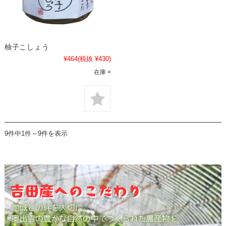
柚子こしょう
¥464
(税抜 ¥430)
在庫 ×
9件中1件～9件を表示