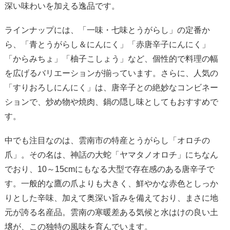
深い味わいを加える逸品です。
ラインナップには、「一味・七味とうがらし」の定番か
ら、「青とうがらし＆にんにく」「赤唐辛子にんにく」
「からみちょ」「柚子こしょう」など、個性的で料理の幅
を広げるバリエーションが揃っています。さらに、人気の
「すりおろしにんにく」は、唐辛子との絶妙なコンビネー
ションで、炒め物や焼肉、鍋の隠し味としてもおすすめで
す。
中でも注目なのは、雲南市の特産とうがらし「オロチの
爪」。その名は、神話の大蛇「ヤマタノオロチ」にちなん
でおり、10～15cmにもなる大型で存在感のある唐辛子で
す。一般的な鷹の爪よりも大きく、鮮やかな赤色としっか
りとした辛味、加えて奥深い旨みを備えており、まさに地
元が誇る名産品。雲南の寒暖差ある気候と水はけの良い土
壌が、この独特の風味を育んでいます。