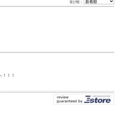
並び順：
～！！！