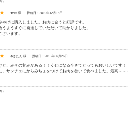
件）
HWH 様
投稿日：2019年12月18日
みやげに購入しました。お肉に合うと好評です。
合うようすぐに発送していただいて助かりました。
ございます。
ゆきたん 様
投稿日：2015年06月26日
けど、みその甘みがある！！くせになる辛さでとってもおいしいです！
に、サンチェにからみちょをつけてお肉を巻いて食べました。最高～～
件）