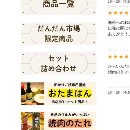
1件～2件（全2
海外へのお
出発に間に
ありがとう
からいんだ
焼肉のとき
1件～2件（全2