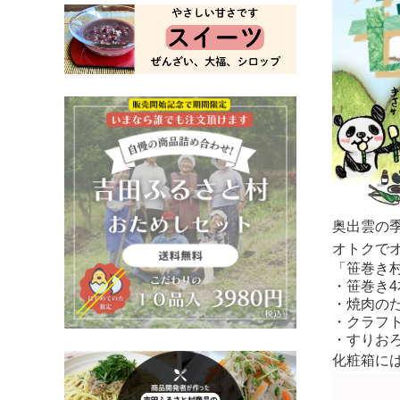
奥出雲の
オトクでオ
「笹巻き
・
笹巻き4
・
焼肉のた
・
クラフト
・
すりお
化粧箱に