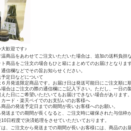
い大歓迎です♪
常温商品をあわせてご注文いただいた場合は、追加の送料負担
ット商品をご注文の場合もひと箱にまとめてのお届けとなりま
、通信欄などでその旨お知らせください。
送予定日などについて
は６月発送限定商品です。お届け日は
発送可能日にご注文順に
る場合はご注文の際の通信欄にご記入下さい。ただし、一日の
超えた日にご希望いただいてもお届けできない場合があります
トカード・楽天ペイでのお支払いのお客様へ
ら商品の発送予定日までの期間が長いお客様へのお願い。
ら発送までの期間が長くなると、ご注文時に確保された与信枠
後10日程度で決済処理をさせていただいております。
ては、ご注文から発送までの期間が長いお客様には、商品のお