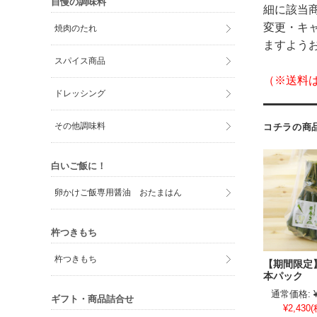
自慢の調味料
細に該当
変更・キ
焼肉のたれ
ますよう
スパイス商品
（※送料
ドレッシング
その他調味料
コチラの商
白いご飯に！
卵かけご飯専用醤油 おたまはん
杵つきもち
杵つきもち
【期間限定
本パック
通常価格:
ギフト・商品詰合せ
¥2,430
(