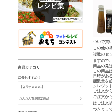
ついで買
この他の
複数のセ
ますので
商品の発
商品カテゴリ
この商品
日時があ
店長おすすめ！
能数量を
クレジッ
【店長オススメ♪】
ご注文か
ご注文か
だんだん市場限定商品
はご注文
つきまし