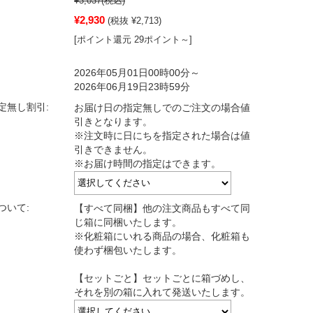
¥3,037
(税込)
¥2,930
(税抜 ¥2,713)
[ポイント還元 29ポイント～]
2026年05月01日00時00分～
2026年06月19日23時59分
定無し割引:
お届け日の指定無しでのご注文の場合値
引きとなります。
※注文時に日にちを指定された場合は値
引きできません。
※お届け時間の指定はできます。
ついて:
【すべて同梱】他の注文商品もすべて同
じ箱に同梱いたします。
※化粧箱にいれる商品の場合、化粧箱も
使わず梱包いたします。
【セットごと】セットごとに箱づめし、
それを別の箱に入れて発送いたします。