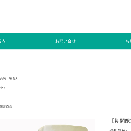
案内
お問い合せ
お
の味 笹巻き
中！
限定商品
【期間限