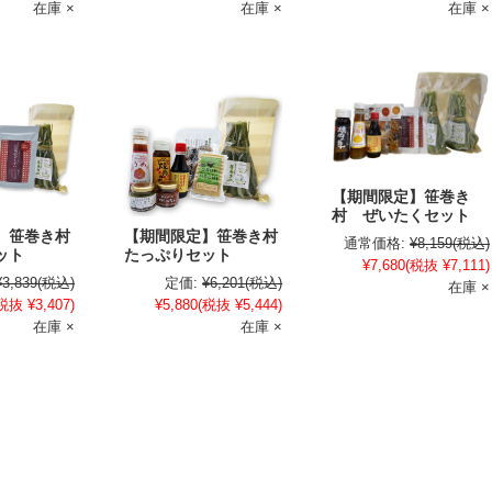
在庫 ×
在庫 ×
在庫 ×
【期間限定】笹巻き
村 ぜいたくセット
】笹巻き村
【期間限定】笹巻き村
通常価格:
¥8,159
(税込)
ット
たっぷりセット
¥7,680
(税抜 ¥7,111)
¥3,839
(税込)
定価:
¥6,201
(税込)
在庫 ×
税抜 ¥3,407)
¥5,880
(税抜 ¥5,444)
在庫 ×
在庫 ×