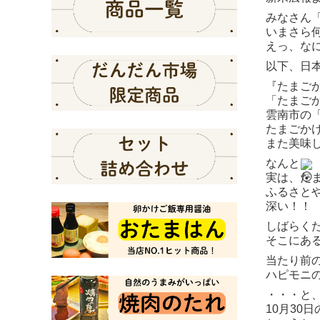
みなさん
いまさら
えっ、な
以下、日
『たまご
「たまご
雲南市の
たまごか
また美味
なんと
実は、た
ふるさと
深い！！
しばらく
そこにあ
当たり前
ハピモニ
・・・と
10月30