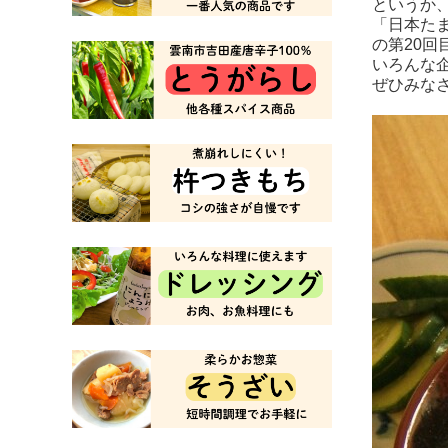
というか
「日本た
の第20回
いろんな
ぜひみな