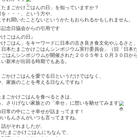
「たまごかけごはんの日」を知っていますか？
何を・・・、という方や、
にそれ聞いたことないというかたもおられるかもしれません。
本記念日協会からの引用です
かけごはんの日』
かけごはん」をキーワードに日本の古き良き食文化やふるさと
「日本たまごかけごはんシンポジウム実行委員会」（旧「日本
けごはんシンポジウムが開催された２００５年１０月３０日か
しい新米が出回る時期でもある。
まごかけごはんを愛でる日というだけではなく、
や、家族のことを考える日なんですね！
たまごかけごはんを食べるときは、
る、さりげない家族との「幸せ」に想いを馳せてみます
の日常の中にこそ幸せが詰まってます！
のいもんさんがいつも言ってますね。
、話がそれましたが、
日のたまごかけごはんにちなんで、