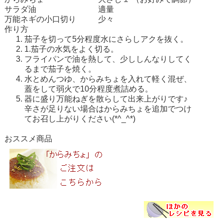
サラダ油
適量
万能ネギの小口切り
少々
作り方
茄子を切って5分程度水にさらしアクを抜く。
1.茄子の水気をよく切る。
フライパンで油を熱して、少ししんなりしてく
るまで茄子を焼く。
水とめんつゆ、
からみちょ
を入れて軽く混ぜ、
蓋をして弱火で10分程度煮詰める。
器に盛り万能ねぎを散らして出来上がりです♪
辛さが足りない場合は
からみちょ
を追加でつけ
てお召し上がりください(*^_^*)
おススメ商品