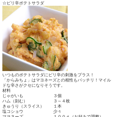
☆ピリ辛ポテトサラダ
いつものポテトサラダにピリ辛の刺激をプラス！
「
からみちょ
」はマヨネーズとの相性もバッチリ！マイル
ドな辛さがクセになりそうです。
材料
じゃがいも
３個
ハム（刻む）
３～４枚
きゅうり（スライス）
１本
塩コショウ
少々
マヨネーズ
１００ｇ（お好みで調整）