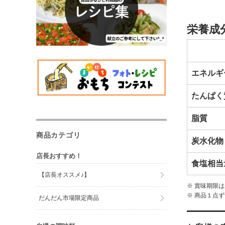
栄養成
エネルギ
たんぱく
脂質
商品カテゴリ
炭水化物
店長おすすめ！
食塩相当
【店長オススメ♪】
※ 賞味期限
※ 商品１点
だんだん市場限定商品