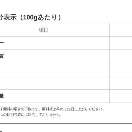
分表示（100gあたり）
項目
ー
質
量
は未開封の場合の日数です。開封後は早めにお召し上がりください。
ずつの個別包装には対応しておりません。