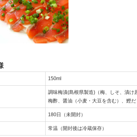
様
150ml
調味梅漬(島根県製造)（梅、しそ、漬け
梅酢、醤油（小麦・大豆を含む）、鰹だ
180日（未開封）
常温（開封後は冷蔵保存）