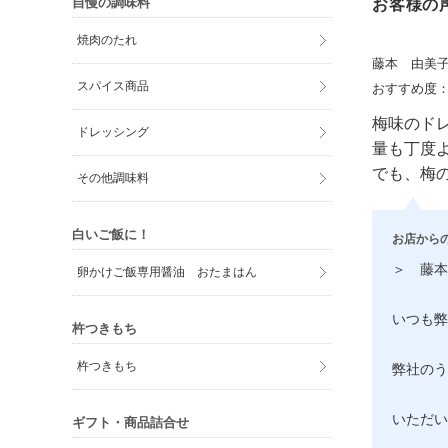
自慢の調味料
お客様の
焼肉のたれ
藤本 由美
スパイス商品
おすすめ度
梅味のド
ドレッシング
量も丁度
でも、梅
その他調味料
白いご飯に！
お店から
＞ 藤本
卵かけご飯専用醤油 おたまはん
いつも弊
杵つきもち
杵つきもち
弊社のう
いただい
ギフト・商品詰合せ