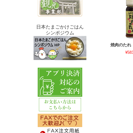
日本たまごかけごはん
シンポジウム
焼肉のたれ
¥58