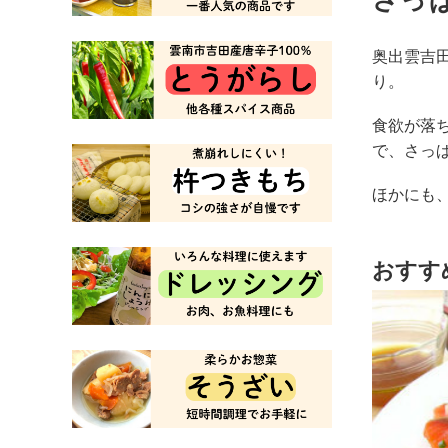
さっ
奥出雲吉
り。
食欲が落
で、さっ
ほかにも
おすす