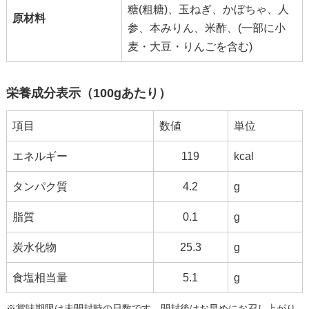
糖(粗糖)、玉ねぎ、かぼちゃ、人
原材料
参、本みりん、米酢、(一部に小
麦・大豆・りんごを含む)
栄養成分表示（100gあたり）
項目
数値
単位
エネルギー
119
kcal
タンパク質
4.2
g
脂質
0.1
g
炭水化物
25.3
g
食塩相当量
5.1
g
※賞味期限は未開封時の日数です。開封後はお早めにお召し上がり