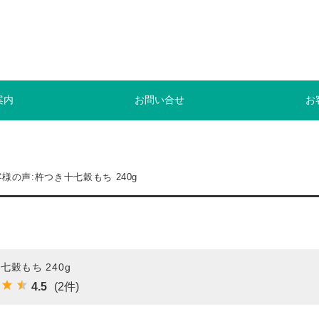
案内
お問い合せ
お
様の声:杵つき十七穀もち 240g
七穀もち 240g
4.5
(2件)