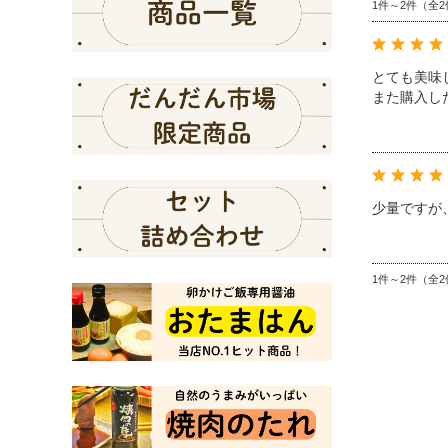
1件～2件（全2
とても美味
また購入し
少量ですが
1件～2件（全2