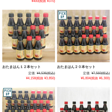
¥400
(税抜 ¥370)
おたまはん１２本セット
おたまはん２０本セット
定価:
¥4,536
(税込)
定価:
¥7,560
(税込)
¥4,158
(税抜 ¥3,850)
¥6,804
(税抜 ¥6,300)