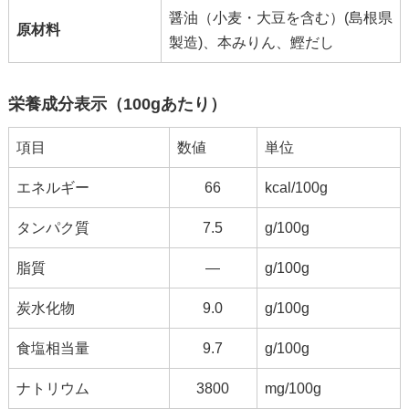
醤油（小麦・大豆を含む）(島根県
原材料
製造)、本みりん、鰹だし
栄養成分表示（100gあたり）
項目
数値
単位
エネルギー
66
kcal/100g
タンパク質
7.5
g/100g
脂質
―
g/100g
炭水化物
9.0
g/100g
食塩相当量
9.7
g/100g
ナトリウム
3800
mg/100g