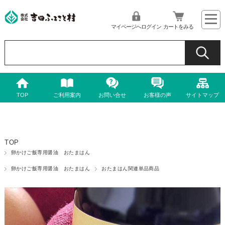
マイページへログイン
カートをみる
TOP
ご利用案内
お問い合せ
お客様の声
サイトマップ
TOP
卵かけご飯専用醤油 おたまはん
卵かけご飯専用醤油 おたまはん
おたまはん関連単品商品